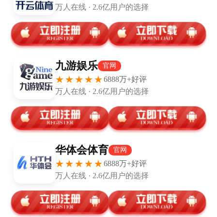
那不勒斯拒绝放人，而曼纳本人也希望继续留在那不勒
斯工作。罗马目前仍未放弃，还在努力劝说曼纳。
而罗马考虑的另一个目标琼托利也可能落空，亚特兰大
CEO佩尔卡西已经确认，琼托利很可能前往亚特兰大任
职，迪马济奥透露他将得到一份四年合同。而亚特兰大
现任体育总监达米科将离开，不过达米科不太可能来罗
马和加斯佩里尼再次共事，事实上双方目前没有任何接
触和谈判。
迪马济奥认为，以目前的情况来看，罗马新任体育总监
更有可能会是一个出人意料的人选。而主帅加斯佩里尼
希望新总监是意大利人。
上一篇：
开云入口-无缘提前
下一篇：
开云-土媒：费内巴
夺冠 41岁C罗遭绝平无奈瘫
切有意莱奥，米兰要价5000